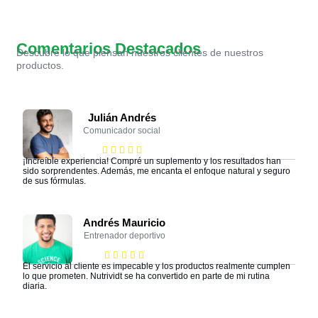
Comentarios Destacados
Descubre lo que piensan nuestros clientes de nuestros
productos.
Julián Andrés
Comunicador social
¡Increíble experiencia! Compré un suplemento y los resultados han
sido sorprendentes. Además, me encanta el enfoque natural y seguro
de sus fórmulas.
Andrés Mauricio
Entrenador deportivo
El servicio al cliente es impecable y los productos realmente cumplen
lo que prometen. Nutrividt se ha convertido en parte de mi rutina
diaria.