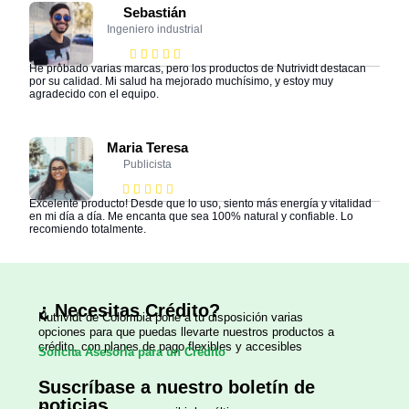
Sebastián
Ingeniero industrial
He probado varias marcas, pero los productos de Nutrividt destacan
por su calidad. Mi salud ha mejorado muchísimo, y estoy muy
agradecido con el equipo.
Maria Teresa
Publicista
Excelente producto! Desde que lo uso, siento más energía y vitalidad
en mi día a día. Me encanta que sea 100% natural y confiable. Lo
recomiendo totalmente.
¿ Necesitas Crédito?
Nutrividt de Colombia
pone a tu disposición varias
opciones para que puedas llevarte nuestros productos a
crédito, con planes de pago flexibles y accesibles
Solicita Asesoría para un Crédito
Suscríbase a nuestro boletín de
noticias