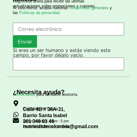
Regístrese ahora para recibir las últimas
actualizaciones sobre promociones y cupones.
Al suscribirse, acepta nuestras
condiciones generales
y
las
Políticas de privacidad.
Si eres un ser humano y estás viendo este
campo, por favor déjalo vacío.
¿Necesita ayuda?
Contáctanos
para brindarte asesoría.
Cali, Valle del Cauca
Calle 4B # 38A-31,
Barrio Santa Isabel
301 346 83 46
Lunes-Viernes: 8 am - 5 pm
nutrividtdecolombia@gmail.com
Necesita ayuda con su orden?