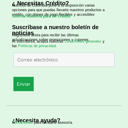
¿ Necesitas Crédito?
Nutrividt de Colombia
pone a tu disposición varias
opciones para que puedas llevarte nuestros productos a
crédito, con planes de pago flexibles y accesibles
Solicita Asesoría para un Crédito
Suscríbase a nuestro boletín de
noticias
Regístrese ahora para recibir las últimas
actualizaciones sobre promociones y cupones.
Al suscribirse, acepta nuestras
condiciones generales
y
las
Políticas de privacidad.
¿Necesita ayuda?
Contáctanos
para brindarte asesoría.