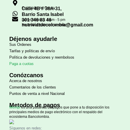
Cali, Valle del Cauca
Calle 4B # 38A-31,
Barrio Santa Isabel
301 346 83 46
Lunes-Viernes: 8 am - 5 pm
nutrividtdecolombia@gmail.com
Necesita ayuda con su orden?
Déjenos ayudarle
Sus Ordenes
Tarifas y políticas de envío
Política de devoluciones y reembolsos
Paga a cuotas
Conózcanos
Acerca de nosotros
Comentarios de los clientes
Puntos de venta a nivel Nacional
Metodos de pagos
Wompi
es una pasarela de pagos que pone a tu disposición los
principales medios de pago electrónico con el respaldo del
ecosistema Bancolombia.
Síguenos en redes: