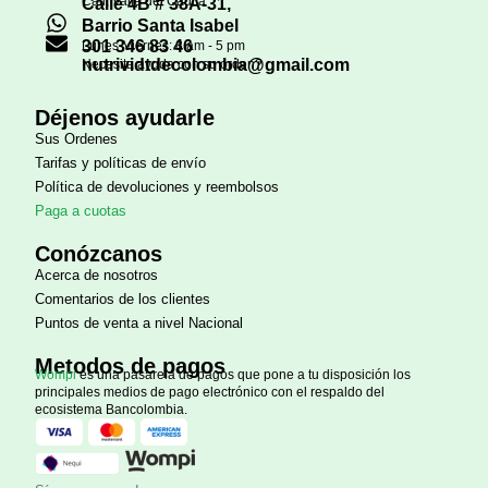
Cali, Valle del Cauca
Calle 4B # 38A-31,
Barrio Santa Isabel
301 346 83 46
Lunes-Viernes: 8 am - 5 pm
nutrividtdecolombia@gmail.com
Necesita ayuda con su orden?
Déjenos ayudarle
Sus Ordenes
Tarifas y políticas de envío
Política de devoluciones y reembolsos
Paga a cuotas
Conózcanos
Acerca de nosotros
Comentarios de los clientes
Puntos de venta a nivel Nacional
Metodos de pagos
Wompi
es una pasarela de pagos que pone a tu disposición los
principales medios de pago electrónico con el respaldo del
ecosistema Bancolombia.