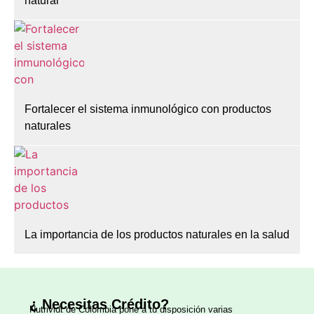
natural
Fortalecer el sistema inmunológico con productos
naturales
La importancia de los productos naturales en la salud
¿ Necesitas Crédito?
Nutrividt de Colombia
pone a tu disposición varias