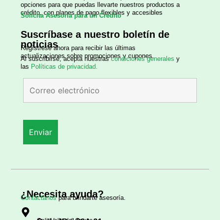
opciones para que puedas llevarte nuestros productos a
crédito, con planes de pago flexibles y accesibles
Solicita Asesoría para un Crédito
Suscríbase a nuestro boletín de
noticias
Regístrese ahora para recibir las últimas
actualizaciones sobre promociones y cupones.
Al suscribirse, acepta nuestras
condiciones generales
y
las
Políticas de privacidad.
¿Necesita ayuda?
Contáctanos
para brindarte asesoría.