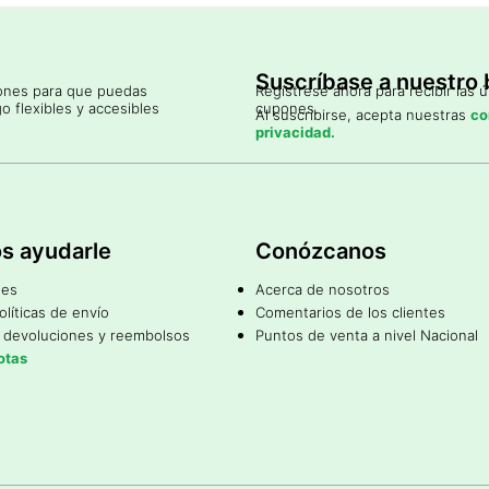
Suscríbase a nuestro b
iones para que puedas
Regístrese ahora para recibir las 
o flexibles y accesibles
cupones.
Al suscribirse, acepta nuestras
co
privacidad.
s ayudarle
Conózcanos
nes
Acerca de nosotros
políticas de envío
Comentarios de los clientes
e devoluciones y reembolsos
Puntos de venta a nivel Nacional
otas