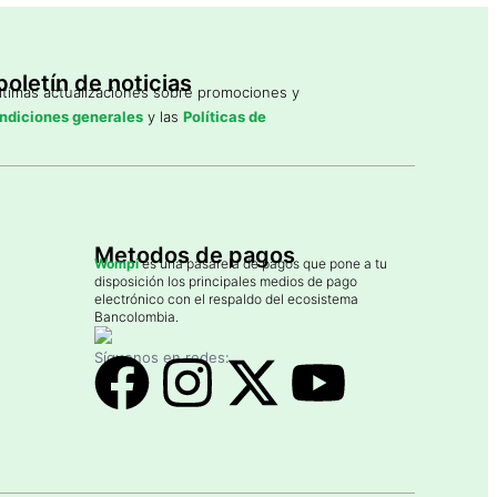
oletín de noticias
últimas actualizaciones sobre promociones y
ndiciones generales
y las
Políticas de
Metodos de pagos
Wompi
es una pasarela de pagos que pone a tu
disposición los principales medios de pago
electrónico con el respaldo del ecosistema
Bancolombia.
Síguenos en redes: