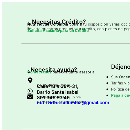
¿ Necesitas Crédito?
Nutrividt de Colombia
pone a tu disposición varias opc
llevarte nuestros productos a crédito, con planes de pag
Solicita Asesoría para un Crédito
Déjeno
¿Necesita ayuda?
Contáctanos
para brindarte asesoría.
Sus Orde
Tarifas y 
Cali, Valle del Cauca
Calle 4B # 38A-31,
Política d
Barrio Santa Isabel
Paga a cu
301 346 83 46
Lunes-Viernes: 8 am - 5 pm
nutrividtdecolombia@gmail.com
Necesita ayuda con su orden?