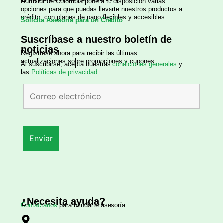
Nutrividt de Colombia
pone a tu disposición varias
opciones para que puedas llevarte nuestros productos a
crédito, con planes de pago flexibles y accesibles
Solicita Asesoría para un Crédito
Suscríbase a nuestro boletín de
noticias
Regístrese ahora para recibir las últimas
actualizaciones sobre promociones y cupones.
Al suscribirse, acepta nuestras
condiciones generales
y
las
Políticas de privacidad.
¿Necesita ayuda?
Contáctanos
para brindarte asesoría.