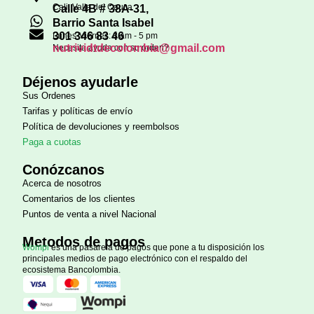
Cali, Valle del Cauca
Calle 4B # 38A-31,
Barrio Santa Isabel
301 346 83 46
Lunes-Viernes: 8 am - 5 pm
nutrividtdecolombia@gmail.com
Necesita ayuda con su orden?
Déjenos ayudarle
Sus Ordenes
Tarifas y políticas de envío
Política de devoluciones y reembolsos
Paga a cuotas
Conózcanos
Acerca de nosotros
Comentarios de los clientes
Puntos de venta a nivel Nacional
Metodos de pagos
Wompi
es una pasarela de pagos que pone a tu disposición los
principales medios de pago electrónico con el respaldo del
ecosistema Bancolombia.