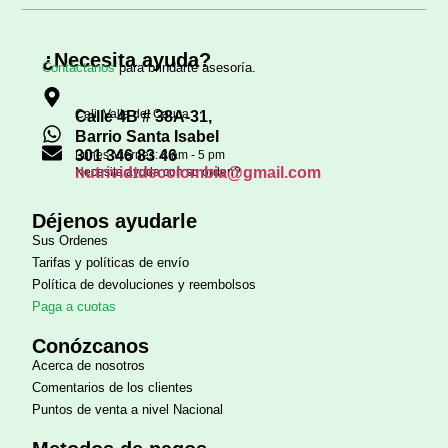
¿Necesita ayuda?
Contáctanos
para brindarte asesoría.
Cali, Valle del Cauca
Calle 4B # 38A-31,
Barrio Santa Isabel
301 346 83 46
Lunes-Viernes: 8 am - 5 pm
nutrividtdecolombia@gmail.com
Necesita ayuda con su orden?
Déjenos ayudarle
Sus Ordenes
Tarifas y políticas de envío
Política de devoluciones y reembolsos
Paga a cuotas
Conózcanos
Acerca de nosotros
Comentarios de los clientes
Puntos de venta a nivel Nacional