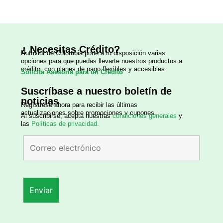
¿ Necesitas Crédito?
Nutrividt de Colombia
pone a tu disposición varias
opciones para que puedas llevarte nuestros productos a
crédito, con planes de pago flexibles y accesibles
Solicita Asesoría para un Crédito
Suscríbase a nuestro boletín de
noticias
Regístrese ahora para recibir las últimas
actualizaciones sobre promociones y cupones.
Al suscribirse, acepta nuestras
condiciones generales
y
las
Políticas de privacidad.